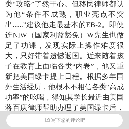
类“攻略”了然于心。但移民律师都认
为他“条件不成熟，职业亮点不突
出
......
”建议他走最基本的
EB-2
。即便
连
NIW
（国家利益豁免）
W
先生也做
足了功课，发现实际上操作难度很
大，只好带着遗憾返国。近来随着孩
子在教育上面临各类“内卷”，他又重
新把美国绿卡提上日程。根据多年国
外生活经历，他根本不相信各类“高成
功率”的吆喝，得知其学长最近由美国
蒋百庚律师帮助办理了美国绿卡后，
W
先生在
22
年
6
月中旬找到蒋百庚律
写下您的评论吧
所。